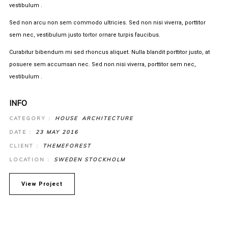
vestibulum .
Sed non arcu non sem commodo ultricies. Sed non nisi viverra, porttitor
sem nec, vestibulum justo tortor ornare turpis faucibus.
Curabitur bibendum mi sed rhoncus aliquet. Nulla blandit porttitor justo, at
posuere sem accumsan nec. Sed non nisi viverra, porttitor sem nec,
vestibulum .
INFO
CATEGORY :
HOUSE
ARCHITECTURE
DATE :
23 MAY 2016
CLIENT :
THEMEFOREST
LOCATION :
SWEDEN STOCKHOLM
View Project